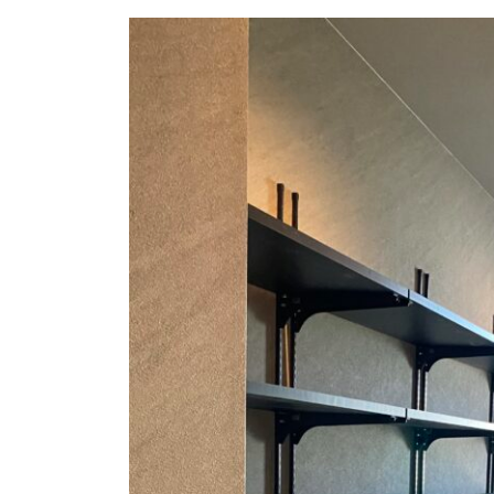
日
時
: