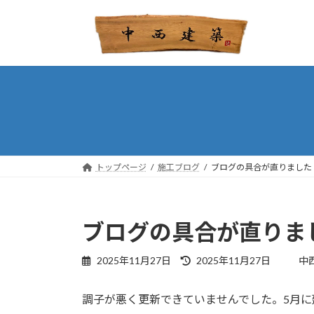
コ
ナ
ン
ビ
テ
ゲ
ン
ー
ツ
シ
へ
ョ
ス
ン
キ
に
ッ
移
プ
動
トップページ
施工ブログ
ブログの具合が直りました
ブログの具合が直りま
最
2025年11月27日
2025年11月27日
中
終
更
調子が悪く更新できていませんでした。5月
新