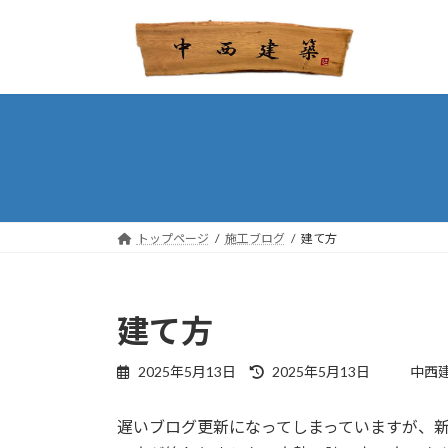
コ
ナ
ン
ビ
テ
ゲ
ン
ー
ツ
シ
へ
ョ
ス
ン
キ
に
ッ
移
プ
動
トップページ
施工ブログ
建て方
建て方
最
2025年5月13日
2025年5月13日
中西
終
更
遅いブログ更新になってしまっていますが、
新