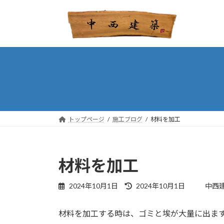
コ
ナ
ン
ビ
テ
ゲ
ン
ー
ツ
シ
へ
ョ
ス
ン
キ
に
ッ
移
プ
動
トップページ
施工ブログ
材料を加工
材料を加工
最
2024年10月1日
2024年10月1日
中西
終
更
材料を加工する時は、ゴミと埃が大量に出ま
新