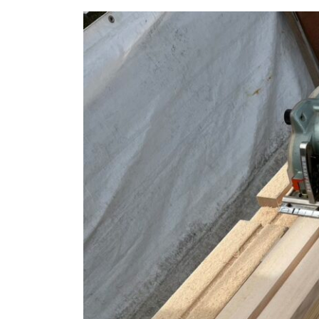
日
時
: